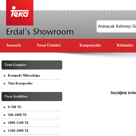
Anasayfa
Fırsat Ürünleri
Kampanyalar
Reklamlar
Ürün Grupları
Kompakt Mikrodalga
Tüm Kategoriler
Seçtiğiniz kri
Fiyat Aralıkları
0-500 TL
500-1000 TL
1000-1500 TL
1500-2000 TL