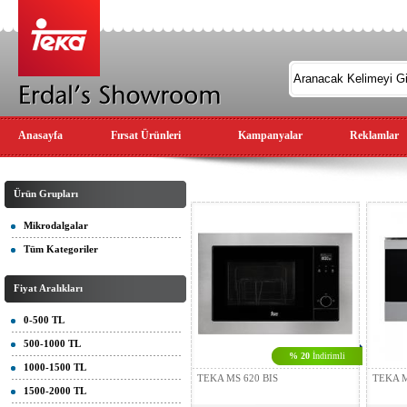
Anasayfa
Fırsat Ürünleri
Kampanyalar
Reklamlar
Ürün Grupları
Mikrodalgalar
Tüm Kategoriler
Fiyat Aralıkları
0-500 TL
500-1000 TL
% 20
İndirimli
1000-1500 TL
TEKA MS 620 BIS
TEKA 
1500-2000 TL