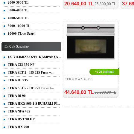
2000-3000 TL
20.640,00 TL
37.6
25.800,00 TL
3000-4000 TL
4000-5000 TL
5000-10000 TL
10000 TL ve Üzeri
En Çok Satanlar
18. YILIMIZA ÖZEL KAMPANYA ...
TEKA CI3 350 Nf
% 20
İndirimli
TEKA SET 2 - HS 625 Fırın +...
TEKA MWX 45 BIS
TEKA HI 735
TEKA SET 5 - HE 720 Fırın +...
44.640,00 TL
55.800,00 TL
TEKA DI 90
TEKA HKX 960.1 S BUHARLI Pİ...
TEKA NFA 465
TEKA DVT 90 HP
TEKA HX 760