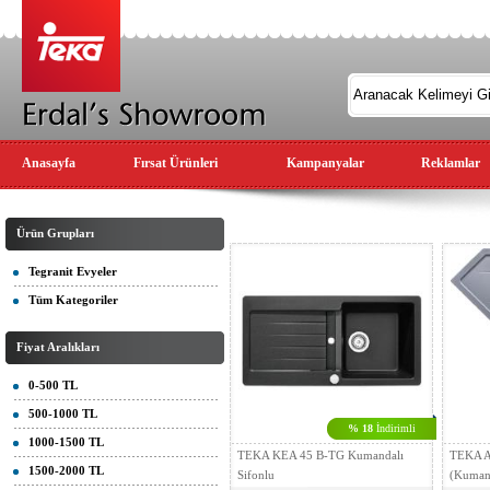
Anasayfa
Fırsat Ürünleri
Kampanyalar
Reklamlar
Ürün Grupları
Tegranit Evyeler
Tüm Kategoriler
Fiyat Aralıkları
0-500 TL
500-1000 TL
% 18
İndirimli
1000-1500 TL
TEKA KEA 45 B-TG Kumandalı
TEKA 
1500-2000 TL
Sifonlu
(Kumand