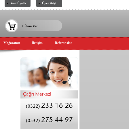
Yeni Üyelik
Üye Girişi
0 Ürün Var
Mağazamız
İletişim
Referanslar