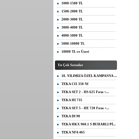
1000-1500 TL
1500-2000 TL
2000-3000 TL
3000-4000 TL
4000-5000 TL
5000-10000 TL
10000 TL ve Üzeri
En Çok Satanlar
18. YILIMIZA ÖZEL KAMPANYA ...
TEKA CI3 350 Nf
TEKA SET 2 - HS 625 Fırın +...
TEKA HI 735
TEKA SET 5 - HE 720 Fırın +...
TEKA DI 90
TEKA HKX 960.1 S BUHARLI Pİ...
TEKA NFA 465