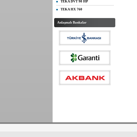
TEKA DVT 90 HP
TEKA HX 760
Anlaşmalı Bankalar