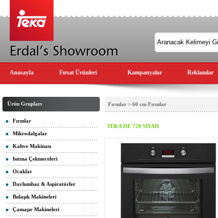
Anasayfa
Fırsat Ürünleri
Kampanyalar
Reklamlar
Ürün Grupları
Fırınlar > 60 cm Fırınlar
Fırınlar
TEKA HE 720 SİYAH
Mikrodalgalar
Kahve Makinası
Isıtma Çekmeceleri
Ocaklar
Davlumbaz & Aspiratörler
Bulaşık Makineleri
Çamaşır Makineleri