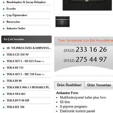
Buzdolapları & Şarap Dolapları
Evyeler
Çöp Öğütücüleri
Bataryalar
Ankastre Setler
En Çok Satanlar
18. YILIMIZA ÖZEL KAMPANYA ..
TEKA CI3 350 Nf
TEKA SET 2 - HS 625 Fırın +..
TEKA HI 735
TEKA SET 5 - HE 720 Fırın +..
TEKA DI 90
Ürün Özellikleri
Ürün Yorumları
TEKA HKX 960.1 S BUHARLI Pİ..
Ankastre Fırın
TEKA NFA 465
Multifonksiyonel turbo plus fırın
TEKA DVT 90 HP
65 litre
9 pişirme programı
TEKA HX 760
Elektronik kontrol paneli