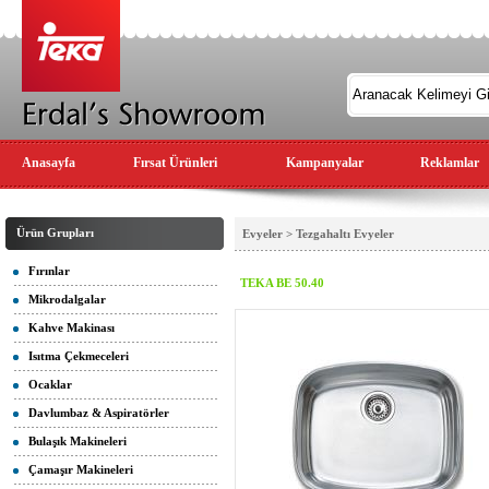
Anasayfa
Fırsat Ürünleri
Kampanyalar
Reklamlar
Ürün Grupları
Evyeler > Tezgahaltı Evyeler
Fırınlar
TEKA BE 50.40
Mikrodalgalar
Kahve Makinası
Isıtma Çekmeceleri
Ocaklar
Davlumbaz & Aspiratörler
Bulaşık Makineleri
Çamaşır Makineleri