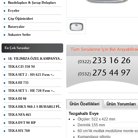
Buzdolapları & Şarap Dolapları
Evyeler
Çöp Öğütücüleri
Bataryalar
Ankastre Setler
En Çok Satanlar
18. YILIMIZA ÖZEL KAMPANYA ..
TEKA CI3 350 Nf
TEKA SET 2 - HS 625 Fırın +..
TEKA HI 735
TEKA SET 5 - HE 720 Fırın +..
TEKA DI 90
Ürün Özellikleri
Ürün Yorumları
TEKA HKX 960.1 S BUHARLI Pİ..
Tezgahaltı Evye
TEKA NFA 465
Ölçüler: 522 x 422 mm
TEKA DVT 90 HP
Derinlik 155 mm
TEKA HX 760
60 cm’lik mutfak modülüne monte edi
Kumandasız sifonlu