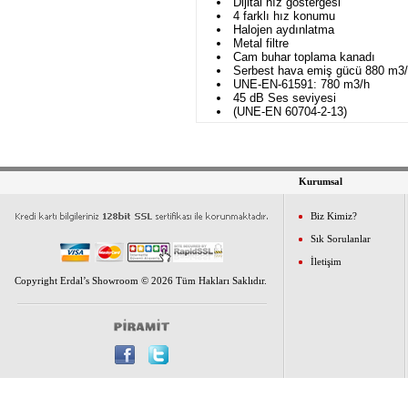
Dijital hız göstergesi
4 farklı hız konumu
Halojen aydınlatma
Metal filtre
Cam buhar toplama kanadı
Serbest hava emiş gücü 880 m3
UNE-EN-61591: 780 m3/h
45 dB Ses seviyesi
(UNE-EN 60704-2-13)
Kurumsal
Biz Kimiz?
Sık Sorulanlar
İletişim
Copyright Erdal’s Showroom © 2026 Tüm Hakları Saklıdır.