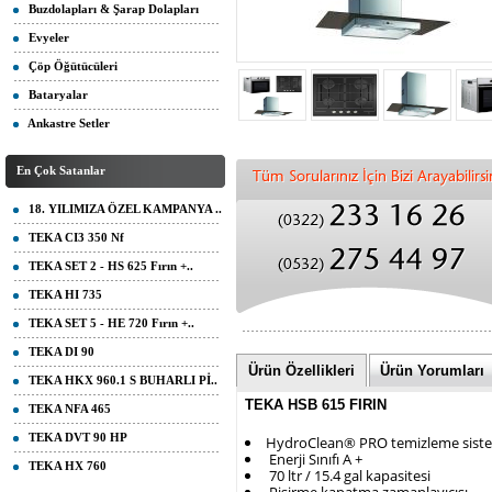
Buzdolapları & Şarap Dolapları
Evyeler
Çöp Öğütücüleri
Bataryalar
Ankastre Setler
En Çok Satanlar
18. YILIMIZA ÖZEL KAMPANYA ..
TEKA CI3 350 Nf
TEKA SET 2 - HS 625 Fırın +..
TEKA HI 735
TEKA SET 5 - HE 720 Fırın +..
TEKA DI 90
Ürün Özellikleri
Ürün Yorumları
TEKA HKX 960.1 S BUHARLI Pİ..
TEKA HSB 615 FIRIN
TEKA NFA 465
TEKA DVT 90 HP
HydroClean® PRO temizleme sist
Enerji Sınıfı A +
TEKA HX 760
70 ltr / 15.4 gal kapasitesi