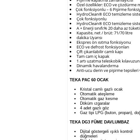
Pişirme kapatma zamanlayıcısı
Özel özellikler: ECO ve çözdürme 
Çok fonksiyonlu – 6 Pişirme fonksi
HydroClean® ECO temizleme sist
Çok fonksiyonlu
HydroClean® ECO temizleme sist
A + Enerji sınıfı:% 20 daha az tüke
Kapasite, net / brüt: 71/70 litre
dakika Uyarısı
Ekspres ön ısıtma fonksiyonu
ECO ve defrost fonksiyonları
Çift çıkarılabilir camlı kapı
Tam cam iç kapak
1 artı uzatma teleskobik kılavuzun 
Dinamik havalandırma
Anti-ucu derin ve pişirme tepsiler
TEKA PAC 60 OCAK
Kristal camlı gazlı ocak
Otomatik ateşleme
Otomatik gaz kesme
Döküm ızgaralar
4 adet gazlı göz
Gaz tipi LPG (buton, propan), do
TEKA DG3 FÜME DAVLUMBAZ
Dijital göstergeli ışıklı kontrol
düğmeleri