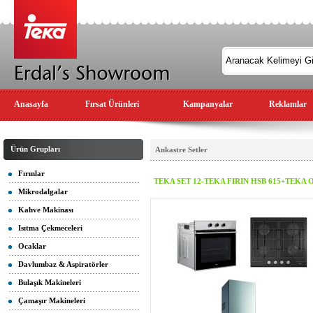
Anasayfa
Fırsat Ürünleri
Kampanyalar
Reklamlar
Ürün Grupları
Ankastre Setler
Fırınlar
TEKA SET 12-TEKA FIRIN HSB 615+TEKA
Mikrodalgalar
Kahve Makinası
Isıtma Çekmeceleri
Ocaklar
Davlumbaz & Aspiratörler
Bulaşık Makineleri
Çamaşır Makineleri