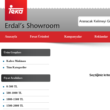
Anasayfa
Fırsat Ürünleri
Kampanyalar
Reklamlar
Ürün Grupları
Kahve Makinası
Tüm Kategoriler
Seçtiğiniz kri
Fiyat Aralıkları
0-500 TL
500-1000 TL
1000-1500 TL
1500-2000 TL