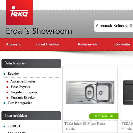
Anasayfa
Fırsat Ürünleri
Kampanyalar
Reklamlar
Ürün Grupları
Evyeler
Ankastre Evyeler
Flash Evyeler
Tezgahaltı Evyeler
Tegranit Evyeler
Tüm Kategoriler
Fiyat Aralıkları
% 20
İndirimli
TEKA Infant 60 Mikro Keten
TEKA K
0-500 TL
Dokulu
Sifonlu