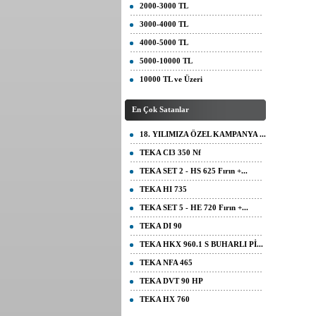
2000-3000 TL
3000-4000 TL
4000-5000 TL
5000-10000 TL
10000 TL ve Üzeri
En Çok Satanlar
18. YILIMIZA ÖZEL KAMPANYA ...
TEKA CI3 350 Nf
TEKA SET 2 - HS 625 Fırın +...
TEKA HI 735
TEKA SET 5 - HE 720 Fırın +...
TEKA DI 90
TEKA HKX 960.1 S BUHARLI Pİ...
TEKA NFA 465
TEKA DVT 90 HP
TEKA HX 760