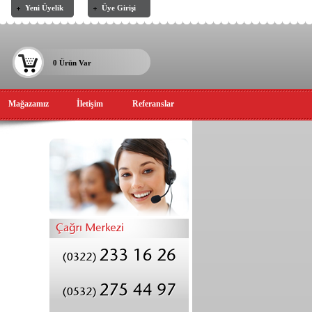
Yeni Üyelik
Üye Girişi
0 Ürün Var
Mağazamız
İletişim
Referanslar